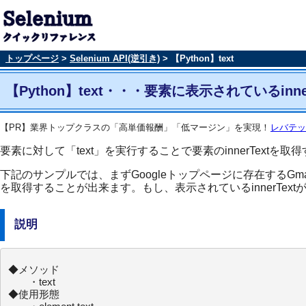
トップページ
>
Selenium API(逆引き)
> 【Python】text
【Python】text・・・要素に表示されているinn
【PR】業界トップクラスの「高単価報酬」「低マージン」を実現！
レバテッ
要素に対して「text」を実行することで要素のinnerTextを
下記のサンプルでは、まずGoogleトップページに存在するGma
を取得することが出来ます。もし、表示されているinnerTe
説明
◆メソッド

　　・text

◆使用形態
