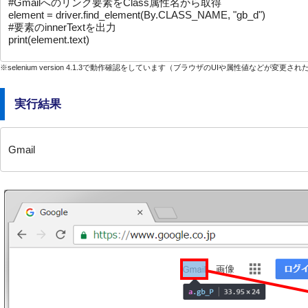
#Gmailへのリンク要素をClass属性名から取得

element = driver.find_element(By.CLASS_NAME, "gb_d")

#要素のinnerTextを出力

print(element.text)
※selenium version 4.1.3で動作確認をしています（ブラウザのUIや属性値などが
実行結果
Gmail