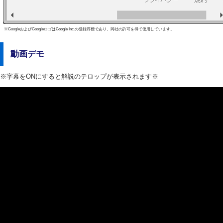
※GoogleおよびGoogleロゴはGoogle Inc.の登録商標であり、同社の許可を得て使用しています。
動画デモ
※字幕をONにすると解説のテロップが表示されます※