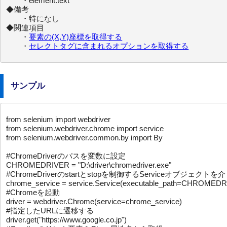
　　・element.text

◆備考

　　・特になし

◆関連項目

　　・
要素の(X,Y)座標を取得する
　　・
セレクトタグに含まれるオプションを取得する
サンプル
from selenium import webdriver

from selenium.webdriver.chrome import service

from selenium.webdriver.common.by import By

#ChromeDriverのパスを変数に設定

CHROMEDRIVER = "D:\driver\chromedriver.exe"

#ChromeDriverのstartとstopを制御するServiceオブジェクト
chrome_service = service.Service(executable_path=CHROMEDR
#Chromeを起動

driver = webdriver.Chrome(service=chrome_service)

#指定したURLに遷移する

driver.get("https://www.google.co.jp")
