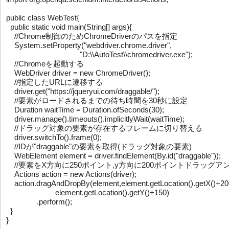
public class WebTest{

  public static void main(String[] args){

    //Chrome制御のためChromeDriverのパスを指定

    System.setProperty("webdriver.chrome.driver",

                                    "D:\\AutoTest\\chromedriver.exe");

    //Chromeを起動する

    WebDriver driver = new ChromeDriver();

    //指定したURLに遷移する

    driver.get("https://jqueryui.com/draggable/");

    //要素がロードされるまでの待ち時間を30秒に設定

    Duration waitTime = Duration.ofSeconds(30);

    driver.manage().timeouts().implicitlyWait(waitTime);

    //ドラッグ対象の要素が存在するフレームに切り替える

    driver.switchTo().frame(0);

    //IDが"draggable"の要素を取得(ドラッグ対象の要素)

    WebElement element = driver.findElement(By.id("draggable"));

    //要素をX方向に250ポイント,y方向に200ポイントドラッグアンドドロップさせる

    Actions action = new Actions(driver);

    action.dragAndDropBy(element,element.getLocation().getX()+200,

                        element.getLocation().getY()+150)

               .perform();

  }

}