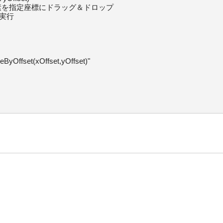
を指定座標にドラッグ＆ドロップ

実行

set(xOffset,yOffset)"
