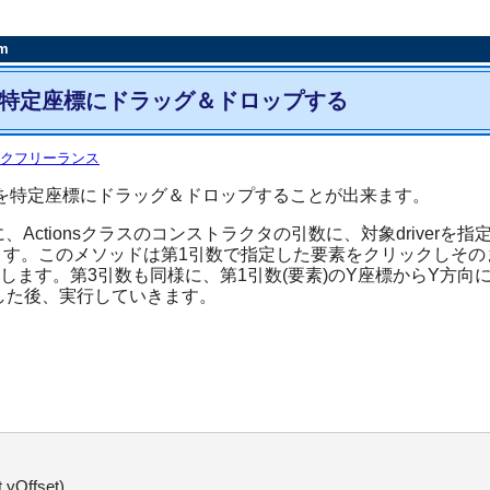
rm
・・要素を特定座標にドラッグ＆ドロップする
クフリーランス
とで要素を特定座標にドラッグ＆ドロップすることが出来ます。
に、Actionsクラスのコンストラクタの引数に、対象drive
しています。このメソッドは第1引数で指定した要素をクリックしそ
します。第3引数も同様に、第1引数(要素)のY座標からY方向
ドした後、実行していきます。
yOffset)
