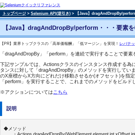
トップページ
>
Selenium API(逆引き)
> 【Java】dragAndDropBy/perfo
【Java】dragAndDropBy/perform・
【PR】業界トップクラスの「高単価報酬」「低マージン」を実現！
レバテッ
「dragAndDropBy」「perform」を連続で実行するこ
下記サンプルでは、Actionsクラスのインスタンス作成する為
タンスに対して「dragAndDropBy」のメソッドを実行
のX座標からX方向にどれだけ移動させるか(オフセット)を指定
「perform」を実行することで、これまでのメソッドをビル
※アクションについては
こちら
説明
◆メソッド

　　・Actions dragAndDropBy(WebElement element,int xOffset,int 