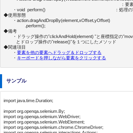
                           ：要素
　　・void  perform()                 ：処理の
◆使用形態

　　・action.dragAndDropBy(element,xOffset,yOffset)

                  .perform();

◆備考

　　・ドラッグ操作の"clickAndHold(element) "と座標指定の"moveByOff
　   　とドロップ操作の"release()"を１つにしたメソッド

◆関連項目

　　・
要素を他の要素へドラッグ＆ドロップする
　　・
キーボードを押しながら要素をクリックする
サンプル
import java.time.Duration;

import org.openqa.selenium.By;

import org.openqa.selenium.WebDriver;

import org.openqa.selenium.WebElement;

import org.openqa.selenium.chrome.ChromeDriver;

import org.openqa.selenium.interactions.Actions;
