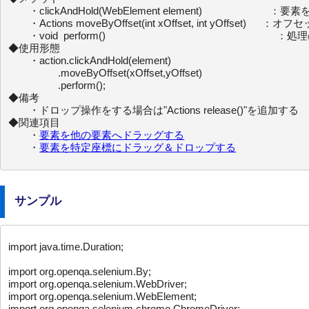
　　・clickAndHold(WebElement element)        
　　・Actions moveByOffset(int xOffset, int yOffset
　　・void  perform()                  ：処理
◆使用形態

　　・action.clickAndHold(element)

                  .moveByOffset(xOffset,yOffset)

                  .perform();

◆備考

　　・ドロップ操作をする場合は"Actions release()"を追加する

◆関連項目

　　・
要素を他の要素へドラッグする
　　・
要素を特定座標にドラッグ＆ドロップする
サンプル
import java.time.Duration;

import org.openqa.selenium.By;

import org.openqa.selenium.WebDriver;

import org.openqa.selenium.WebElement;

import org.openqa.selenium.chrome.ChromeDriver;
