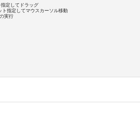
：要素を指定してドラッグ

)   ：オフセット指定してマウスカーソル移動

の実行
