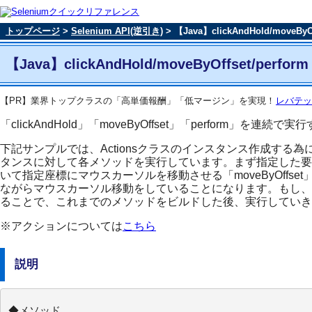
トップページ
>
Selenium API(逆引き)
> 【Java】clickAndHold/moveByOf
【Java】clickAndHold/moveByOffset
【PR】業界トップクラスの「高単価報酬」「低マージン」を実現！
レバテッ
「clickAndHold」「moveByOffset」「perfor
下記サンプルでは、Actionsクラスのインスタンス作成する為
タンスに対して各メソッドを実行しています。まず指定した要素を
いて指定座標にマウスカーソルを移動させる「moveByOff
ながらマウスカーソル移動をしていることになります。もし、移動した
ることで、これまでのメソッドをビルドした後、実行していき
※アクションについては
こちら
説明
◆メソッド
