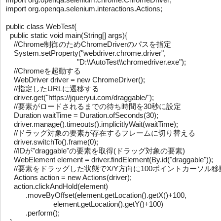
import org.openqa.selenium.interactions.Actions;

public class WebTest{

  public static void main(String[] args){

    //Chrome制御のためChromeDriverのパスを指定

    System.setProperty("webdriver.chrome.driver",

                                    "D:\\AutoTest\\chromedriver.exe");

    //Chromeを起動する

    WebDriver driver = new ChromeDriver();

    //指定したURLに遷移する

    driver.get("https://jqueryui.com/draggable/");

    //要素がロードされるまでの待ち時間を30秒に設定

    Duration waitTime = Duration.ofSeconds(30);

    driver.manage().timeouts().implicitlyWait(waitTime);

    //ドラッグ対象の要素が存在するフレームに切り替える

    driver.switchTo().frame(0);

    //IDが"draggable"の要素を取得(ドラッグ対象の要素)

    WebElement element = driver.findElement(By.id("draggable"));

    //要素をドラッグした状態でX/Y方向に100ポイントカーソル移動させる

    Actions action = new Actions(driver);

    action.clickAndHold(element)

          .moveByOffset(element.getLocation().getX()+100,

                        element.getLocation().getY()+100)

          .perform();
