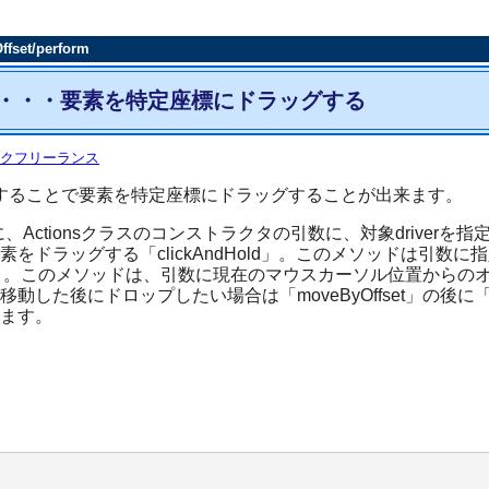
fset/perform
/perform・・・要素を特定座標にドラッグする
クフリーランス
m」を連続で実行することで要素を特定座標にドラッグすることが出来ます。
に、Actionsクラスのコンストラクタの引数に、対象drive
ドラッグする「clickAndHold」。このメソッドは引数
set」。このメソッドは、引数に現在のマウスカーソル位置からの
後にドロップしたい場合は「moveByOffset」の後に「re
ます。