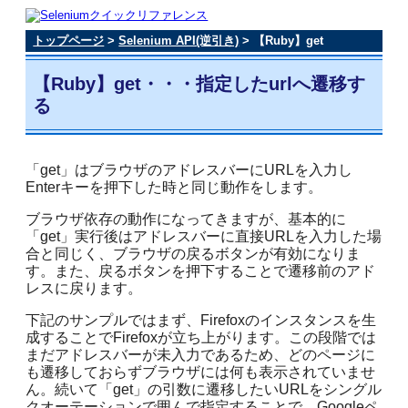
トップページ
>
Selenium API(逆引き)
> 【Ruby】get
【Ruby】get・・・指定したurlへ遷移す
る
「get」はブラウザのアドレスバーにURLを入力し
Enterキーを押下した時と同じ動作をします。
ブラウザ依存の動作になってきますが、基本的に
「get」実行後はアドレスバーに直接URLを入力した場
合と同じく、ブラウザの戻るボタンが有効になりま
す。また、戻るボタンを押下することで遷移前のアド
レスに戻ります。
下記のサンプルではまず、Firefoxのインスタンスを生
成することでFirefoxが立ち上がります。この段階では
まだアドレスバーが未入力であるため、どのページに
も遷移しておらずブラウザには何も表示されていませ
ん。続いて「get」の引数に遷移したいURLをシングル
クオーテーションで囲んで指定することで、Googleペ