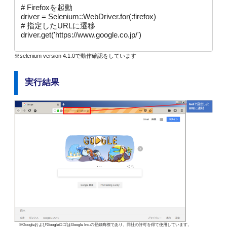
# Firefoxを起動

driver = Selenium::WebDriver.for(:firefox)

# 指定したURLに遷移

driver.get('https://www.google.co.jp/')
※selenium version 4.1.0で動作確認をしています
実行結果
※GoogleおよびGoogleロゴはGoogle Inc.の登録商標であり、同社の許可を得て使用しています。