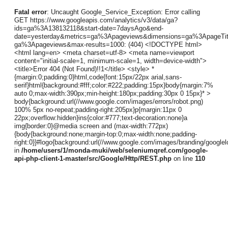
Fatal error
: Uncaught Google_Service_Exception: Error calling
GET https://www.googleapis.com/analytics/v3/data/ga?
ids=ga%3A138132118&start-date=7daysAgo&end-
date=yesterday&metrics=ga%3Apageviews&dimensions=ga%3ApageTi
ga%3Apageviews&max-results=1000: (404) <!DOCTYPE html>
<html lang=en> <meta charset=utf-8> <meta name=viewport
content="initial-scale=1, minimum-scale=1, width=device-width">
<title>Error 404 (Not Found)!!1</title> <style> *
{margin:0;padding:0}html,code{font:15px/22px arial,sans-
serif}html{background:#fff;color:#222;padding:15px}body{margin:7%
auto 0;max-width:390px;min-height:180px;padding:30px 0 15px}* >
body{background:url(//www.google.com/images/errors/robot.png)
100% 5px no-repeat;padding-right:205px}p{margin:11px 0
22px;overflow:hidden}ins{color:#777;text-decoration:none}a
img{border:0}@media screen and (max-width:772px)
{body{background:none;margin-top:0;max-width:none;padding-
right:0}}#logo{background:url(//www.google.com/images/branding/google
in
/home/users/1/monda-muki/web/seleniumqref.com/google-
api-php-client-1-master/src/Google/Http/REST.php
on line
110