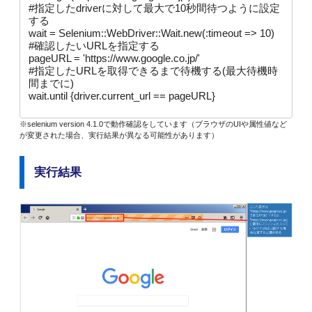
#指定したdriverに対して最大で10秒間待つように設定
する

wait = Selenium::WebDriver::Wait.new(:timeout => 10)

#確認したいURLを指定する

pageURL = 'https://www.google.co.jp/'

#指定したURLを取得できるまで待機する(最大待機時
間までに)

wait.until {driver.current_url == pageURL}
※selenium version 4.1.0で動作確認をしています（ブラウザのUIや属性値など
が変更された場合、実行結果が異なる可能性があります）
実行結果