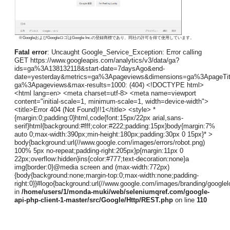
※GoogleおよびGoogleロゴはGoogle Inc.の登録商標であり、同社の許可を得て使用しています。
Fatal error
: Uncaught Google_Service_Exception: Error calling
GET https://www.googleapis.com/analytics/v3/data/ga?
ids=ga%3A138132118&start-date=7daysAgo&end-
date=yesterday&metrics=ga%3Apageviews&dimensions=ga%3ApageTi
ga%3Apageviews&max-results=1000: (404) <!DOCTYPE html>
<html lang=en> <meta charset=utf-8> <meta name=viewport
content="initial-scale=1, minimum-scale=1, width=device-width">
<title>Error 404 (Not Found)!!1</title> <style> *
{margin:0;padding:0}html,code{font:15px/22px arial,sans-
serif}html{background:#fff;color:#222;padding:15px}body{margin:7%
auto 0;max-width:390px;min-height:180px;padding:30px 0 15px}* >
body{background:url(//www.google.com/images/errors/robot.png)
100% 5px no-repeat;padding-right:205px}p{margin:11px 0
22px;overflow:hidden}ins{color:#777;text-decoration:none}a
img{border:0}@media screen and (max-width:772px)
{body{background:none;margin-top:0;max-width:none;padding-
right:0}}#logo{background:url(//www.google.com/images/branding/google
in
/home/users/1/monda-muki/web/seleniumqref.com/google-
api-php-client-1-master/src/Google/Http/REST.php
on line
110