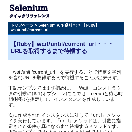
トップページ
>
Selenium API(逆引き)
> 【Ruby】
wait/until/current_url
【Ruby】wait/until/current_url・・・
URLを取得するまで待機する
「wait/until/current_url」を実行することで特定文字列
を含むURLを取得するまで待機することが出来ます。
下記サンプルではまず初めに、「Wait」コンストラク
タの引数に(※1)オプション(ここでは:timeout)と待ち時
間(秒数)を指定して、インスタンスを作成していま
す。
次に作成されたインスタンスに対して「until」メソッ
ドを実行しています。「until」メソッドは、引数に指
定された条件が真になるまで待機するメソッドです。
下記サンプルではdriver.current_urlの形でカレント