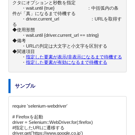
クタにオプションと秒数を指定

　　・wait.until {true}             ：中括弧内の条
件が「真」になるまで待機する

　　・driver.current_url            ：URLを取得す
る

◆使用形態

　　・wait.until {driver.current_url == string}

◆備考

　　・URLの判定は大文字と小文字を区別する

◆関連項目

　　・
指定した要素が表示/非表示になるまで待機する
　　・
指定した要素が有効になるまで待機する
サンプル
require 'selenium-webdriver'

# Firefoxを起動

driver = Selenium::WebDriver.for(:firefox)

#指定したURLに遷移する

driver.get('https://www.google.co.jp')
