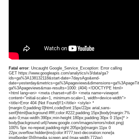
Fatal error
: Uncaught Google_Service_Exception: Error calling
GET https://www.googleapis.com/analytics/v3/data/ga?
ids=ga%3A138132118&start-date=7daysAgo&end-
date=yesterday&metrics=ga%3Apageviews&dimensions=ga%3ApageTi
ga%3Apageviews&max-results=1000: (404) <!DOCTYPE html>
<html lang=en> <meta charset=utf-8> <meta name=viewport
content="initial-scale=1, minimum-scale=1, width=device-width">
<title>Error 404 (Not Found)!!1</title> <style> *
{margin:0;padding:0}html,code{font:15px/22px arial,sans-
serif}html{background:#fff;color:#222;padding:15px}body{margin:7%
auto 0;max-width:390px;min-height:180px;padding:30px 0 15px}* >
body{background:url(//www.google.com/images/errors/robot.png)
100% 5px no-repeat;padding-right:205px}p{margin:11px 0
22px;overflow:hidden}ins{color:#777;text-decoration:none}a
img{border:0}@media screen and (max-width:772px)