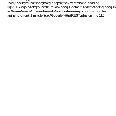
{body{background:none;margin-top:0;max-width:none;padding-
right:0}}#logo{background:url(//www.google.com/images/branding/google
in
/home/users/1/monda-muki/web/seleniumqref.com/google-
api-php-client-1-master/src/Google/Http/REST.php
on line
110